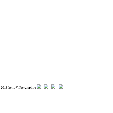
8–2018
hello@fibergraph.ru