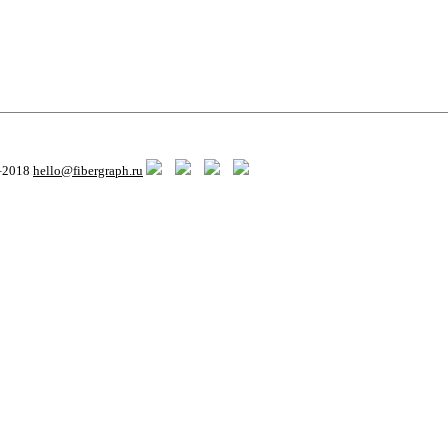
8–2018
hello@fibergraph.ru